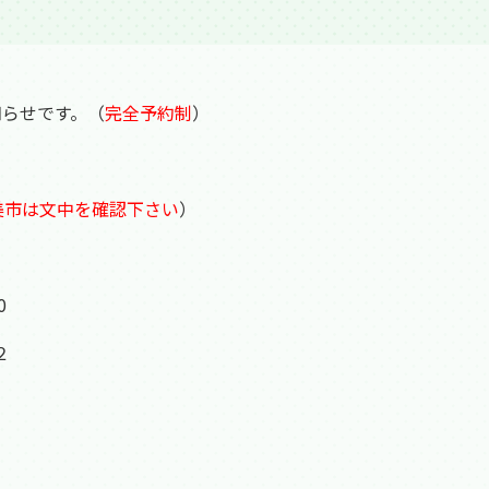
知らせです。（
完全予約制
）
美市は文中を確認下さい
）
0
２