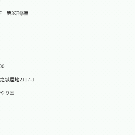
4F 第3研修室
00
城屋地2117-1
やり室