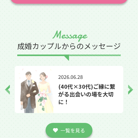
Message
成婚カップルからのメッセージ
2026.06.28
き
(40代×30代)ご縁に繋
がる出会いの場を大切
に！
一覧を見る