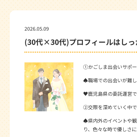
2026.05.09
(30代×30代)プロフィールはし
①かごしま出会いサポー
♠職場での出会いが難し
♥鹿児島県の委託運営で
②交際を深めていく中で
♠県内外のイベントや観
り、色々な時で優しさに