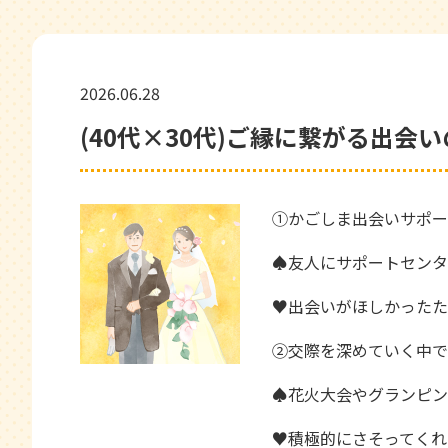
2026.06.28
(40代×30代)ご縁に繋がる出会
①かごしま出会いサポー
♠友人にサポートセンタ
♥出会いがほしかったた
②交際を深めていく中で
♠花火大会やグランピン
♥積極的にさそってくれ