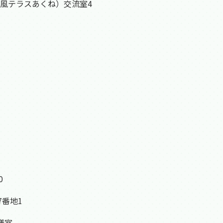
風テラスあくね）交流室4
0
7番地1
議室