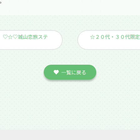
。
 ♡☆♡城山恋旅ステ
☆２０代・３０代限定
一覧に戻る