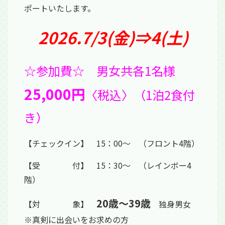
ポートいたします。
2026.7/3(金)⇒4(土)
☆
参加費☆ 男女共各1名様
25,000円
〈税込〉（1泊2食付
き
）
【チェックイン】 15：00～ （フロント4階）
【受 付】 15：30～ （レインボー4
階）
20歳～39歳
【対 象】
独身男女
※真剣に出会いをお求めの方