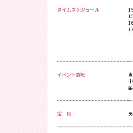
タイムスケジュール
1
1
1
1
※
イベント詳細
当
申
齢
定 員
男