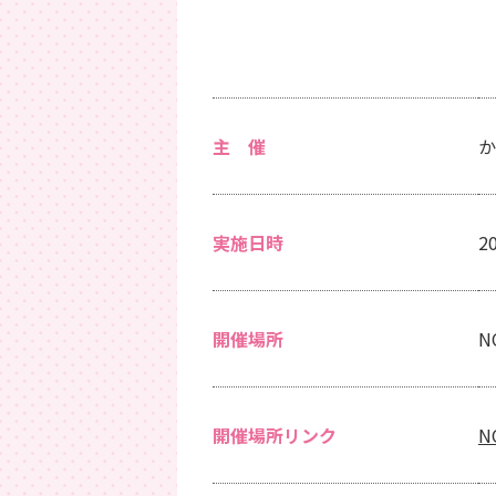
主 催
か
実施日時
2
開催場所
N
開催場所リンク
N