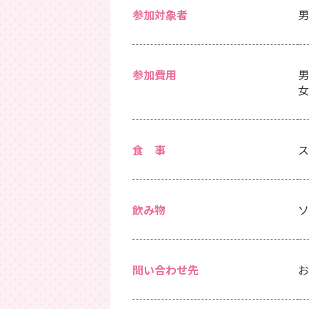
参加対象者
男
参加費用
男
女
食 事
ス
飲み物
ソ
問い合わせ先
お