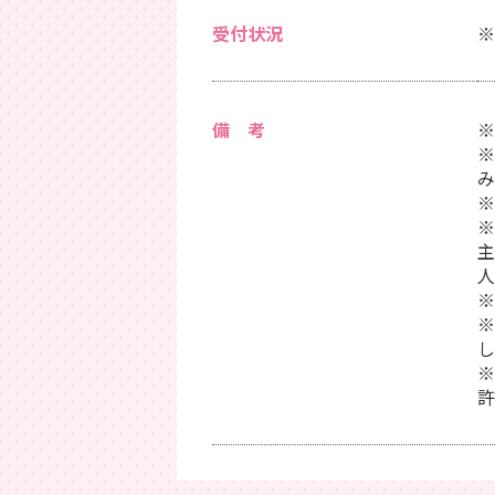
受付状況
※
備 考
※
※
み
※
※
主
人
※
※
し
※
許